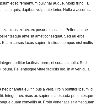
ipsum eget, fermentum pulvinar augue. Morbi fringilla
ehicula quis, dapibus vulputate tortor. Nulla a accumsan
Donec luctus ex nec ex posuere suscipit. Pellentesque
 pellentesque ante sit amet consequat. Sed eu eros
. Etiam cursus lacus sapien, tristique tempus nisl mollis
teger porttitor facilisis lorem, et sodales nulla. Sed
s ipsum. Pellentesque vitae facilisis leo. In at vehicula
ec pharetra eu, finibus a velit. Proin porttitor ipsum id
a elit. Integer nec risus ac sapien malesuada pellentesque
 at congue quam convallis at. Proin venenatis sit amet quam