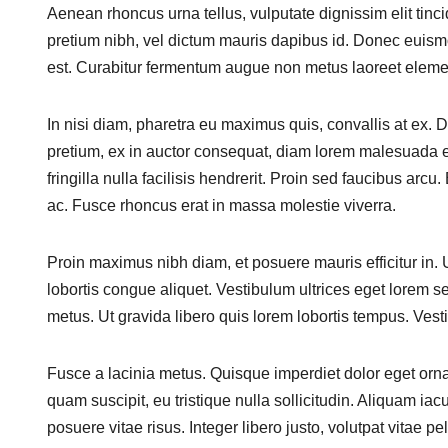
Aenean rhoncus urna tellus, vulputate dignissim elit tinc
pretium nibh, vel dictum mauris dapibus id. Donec euismod
est. Curabitur fermentum augue non metus laoreet elem
In nisi diam, pharetra eu maximus quis, convallis at ex.
pretium, ex in auctor consequat, diam lorem malesuada er
fringilla nulla facilisis hendrerit. Proin sed faucibus ar
ac. Fusce rhoncus erat in massa molestie viverra.
Proin maximus nibh diam, et posuere mauris efficitur in. Ut
lobortis congue aliquet. Vestibulum ultrices eget lorem sed
metus. Ut gravida libero quis lorem lobortis tempus. Ves
Fusce a lacinia metus. Quisque imperdiet dolor eget ornare
quam suscipit, eu tristique nulla sollicitudin. Aliquam iac
posuere vitae risus. Integer libero justo, volutpat vitae p