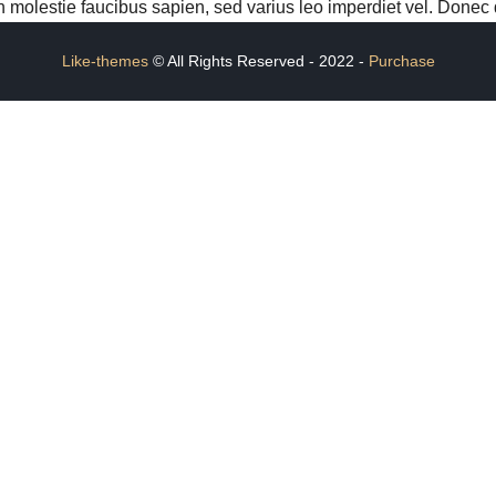
olestie faucibus sapien, sed varius leo imperdiet vel. Donec di
Like-themes
© All Rights Reserved - 2022 -
Purchase