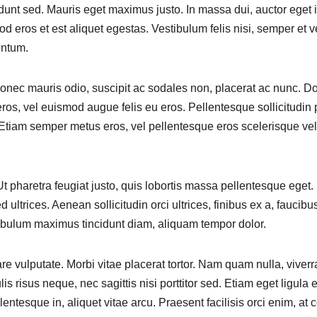
idunt sed. Mauris eget maximus justo. In massa dui, auctor eget 
 eros et est aliquet egestas. Vestibulum felis nisi, semper et v
entum.
 Donec mauris odio, suscipit ac sodales non, placerat ac nunc. 
os, vel euismod augue felis eu eros. Pellentesque sollicitudin
cu. Etiam semper metus eros, vel pellentesque eros scelerisque vel
 pharetra feugiat justo, quis lobortis massa pellentesque eget. In
 ultrices. Aenean sollicitudin orci ultrices, finibus ex a, faucibu
tibulum maximus tincidunt diam, aliquam tempor dolor.
 vulputate. Morbi vitae placerat tortor. Nam quam nulla, viverra n
ulis risus neque, nec sagittis nisi porttitor sed. Etiam eget ligul
ellentesque in, aliquet vitae arcu. Praesent facilisis orci enim,